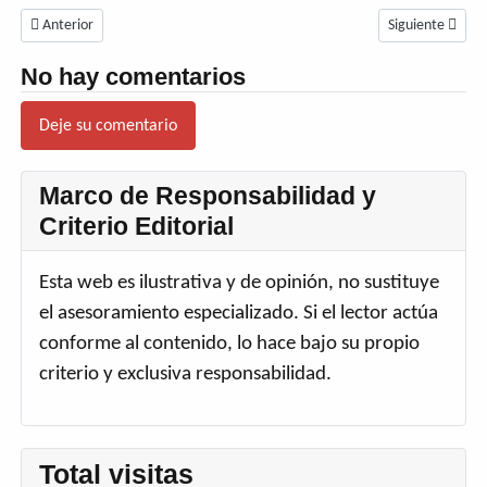
Share
Artículo anterior: Actividad Plenaria 2026: Crónica y acuerdos de interés ve
Artículo siguien
Anterior
Siguiente
No hay comentarios
Deje su comentario
Marco de Responsabilidad y
Criterio Editorial
Esta web es ilustrativa y de opinión, no sustituye
el asesoramiento especializado. Si el lector actúa
conforme al contenido, lo hace bajo su propio
criterio y exclusiva responsabilidad.
Total visitas