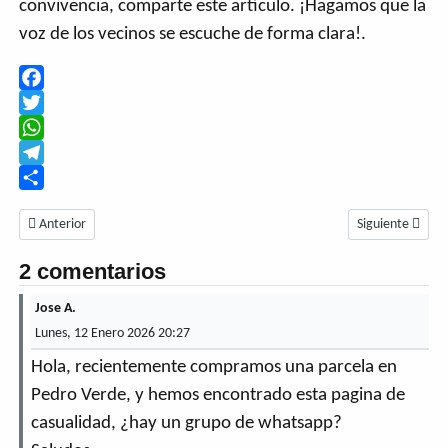
convivencia, comparte este artículo. ¡Hagamos que la
voz de los vecinos se escuche de forma clara!.
Facebook
Twitter
WhatsApp
Telegram
Share
Artículo anterior: Pedro Verde Digital: Ponerle cara, voz y emoción al dato
Artículo siguient
Anterior
Siguiente
2 comentarios
Jose A.
Lunes, 12 Enero 2026 20:27
Hola, recientemente compramos una parcela en
Pedro Verde, y hemos encontrado esta pagina de
casualidad, ¿hay un grupo de whatsapp?