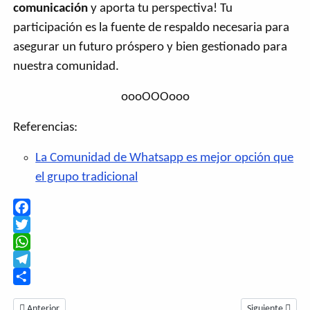
comunicación
y aporta tu perspectiva! Tu
participación es la fuente de respaldo necesaria para
asegurar un futuro próspero y bien gestionado para
nuestra comunidad.
oooOOOooo
Referencias:
La Comunidad de Whatsapp es mejor opción que
el grupo tradicional
Facebook
Twitter
WhatsApp
Telegram
Share
Artículo anterior: Pedro Verde: Calidad de vida y buen ambiente familiar
Artículo siguien
Anterior
Siguiente